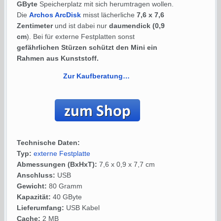
GByte
Speicherplatz mit sich herumtragen wollen.
Die
Archos ArcDisk
misst lächerliche
7,6 x 7,6
Zentimeter
und ist dabei nur
daumendick (0,9
cm
). Bei für externe Festplatten sonst
gefährlichen Stürzen schützt den Mini ein
Rahmen aus Kunststoff.
Zur Kaufberatung…
Technische Daten:
Typ:
externe Festplatte
Abmessungen (BxHxT):
7,6 x 0,9 x 7,7 cm
Anschluss:
USB
Gewicht:
80 Gramm
Kapazität:
40 GByte
Lieferumfang:
USB Kabel
Cache:
2 MB