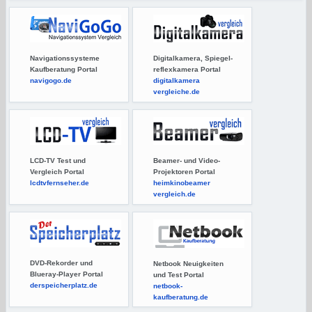
Navigationssysteme
Digitalkamera, Spiegel-
Kaufberatung Portal
reflexkamera Portal
navigogo.de
digitalkamera
vergleiche.de
LCD-TV Test und
Beamer- und Video-
Vergleich Portal
Projektoren Portal
lcdtvfernseher.de
heimkinobeamer
vergleich.de
DVD-Rekorder und
Netbook Neuigkeiten
Blueray-Player Portal
und Test Portal
derspeicherplatz.de
netbook-
kaufberatung.de