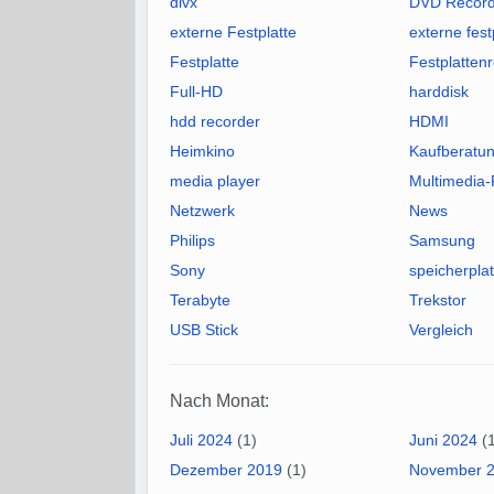
divx
DVD Record
externe Festplatte
externe fest
Festplatte
Festplatten
Full-HD
harddisk
hdd recorder
HDMI
Heimkino
Kaufberatu
media player
Multimedia-
Netzwerk
News
Philips
Samsung
Sony
speicherpla
Terabyte
Trekstor
USB Stick
Vergleich
Nach Monat:
Juli 2024
(1)
Juni 2024
(1
Dezember 2019
(1)
November 