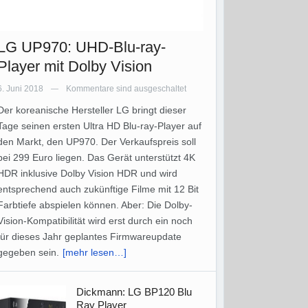
LG UP970: UHD-Blu-ray-
Player mit Dolby Vision
6. Juni 2018
Kommentare sind ausgeschaltet
—
Der koreanische Hersteller LG bringt dieser
Tage seinen ersten Ultra HD Blu-ray-Player auf
den Markt, den UP970. Der Verkaufspreis soll
bei 299 Euro liegen. Das Gerät unterstützt 4K
HDR inklusive Dolby Vision HDR und wird
entsprechend auch zukünftige Filme mit 12 Bit
Farbtiefe abspielen können. Aber: Die Dolby-
Vision-Kompatibilität wird erst durch ein noch
für dieses Jahr geplantes Firmwareupdate
gegeben sein.
[mehr lesen…]
Dickmann: LG BP120 Blu
Ray Player