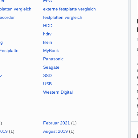
er
EPG
platten vergleich
externe festplatte vergleich
recorder
festplatten vergleich
HDD
hdtv
ng
klein
Festplatte
MyBook
Panasonic
Seagate
tz
SSD
USB
Western Digital
)
Februar 2021
(1)
2019
(1)
August 2019
(1)