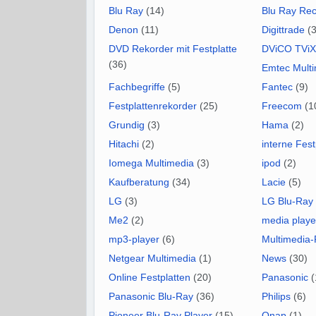
Blu Ray
(14)
Blu Ray Rec
Denon
(11)
Digittrade
(3
DVD Rekorder mit Festplatte
DViCO TViX
(36)
Emtec Mult
Fachbegriffe
(5)
Fantec
(9)
Festplattenrekorder
(25)
Freecom
(1
Grundig
(3)
Hama
(2)
Hitachi
(2)
interne Fest
Iomega Multimedia
(3)
ipod
(2)
Kaufberatung
(34)
Lacie
(5)
LG
(3)
LG Blu-Ray
Me2
(2)
media playe
mp3-player
(6)
Multimedia-
Netgear Multimedia
(1)
News
(30)
Online Festplatten
(20)
Panasonic
(
Panasonic Blu-Ray
(36)
Philips
(6)
Pioneer Blu-Ray Player
(15)
Qnap
(1)