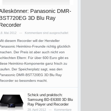
Alleskönner: Panasonic DMR-
BST720EG 3D Blu Ray
Recorder
18. Mai 2012
Kommentare sind ausgeschaltet
—
Mit diesem Recorder will der Hersteller
Panasonic Heimkino-Freunde richtig glücklich
machen. Der Preis ist aber auch nicht von
schlechten Eltern: Für über 600 Euro gibt es
diese Heimkino-Komponente ganz frisch zu
kaufen. Der Speicherplatz sagt, was den
Panasonic DMR-BST720EG 3D Blu Ray
Recorder so besonders macht.
Schick und praktisch:
Samsung BD-E6300 3D Blu
Ray Player und Recorder
28. April 2012
Kommentare
—