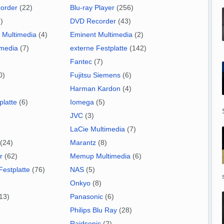
order
(22)
Blu-ray Player
(256)
)
DVD Recorder
(43)
 Multimedia
(4)
Eminent Multimedia
(2)
imedia
(7)
externe Festplatte
(142)
Fantec
(7)
0)
Fujitsu Siemens
(6)
Harman Kardon
(4)
platte
(6)
Iomega
(5)
JVC
(3)
LaCie Multimedia
(7)
(24)
Marantz
(8)
r
(62)
Memup Multimedia
(6)
Festplatte
(76)
NAS
(5)
Onkyo
(8)
13)
Panasonic
(6)
Philips Blu Ray
(28)
Raidsonic
(2)