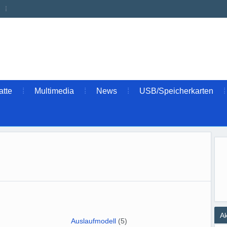
atte
Multimedia
News
USB/Speicherkarten
Ak
Auslaufmodell
(5)