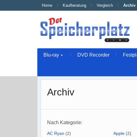
Home
Kaufberatung
Vergleich
Archiv
Blu-ray
DVD Recorder
Festpl
Archiv
Nach Kategorie:
AC Ryan
(2)
Apple
(2)