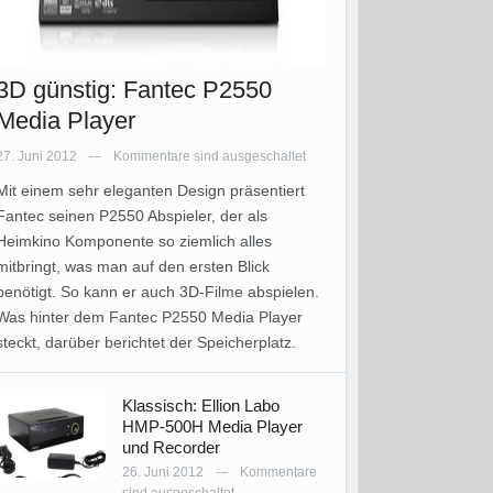
3D günstig: Fantec P2550
Media Player
27. Juni 2012
Kommentare sind ausgeschaltet
—
Mit einem sehr eleganten Design präsentiert
Fantec seinen P2550 Abspieler, der als
Heimkino Komponente so ziemlich alles
mitbringt, was man auf den ersten Blick
benötigt. So kann er auch 3D-Filme abspielen.
Was hinter dem Fantec P2550 Media Player
steckt, darüber berichtet der Speicherplatz.
Klassisch: Ellion Labo
HMP-500H Media Player
und Recorder
26. Juni 2012
Kommentare
—