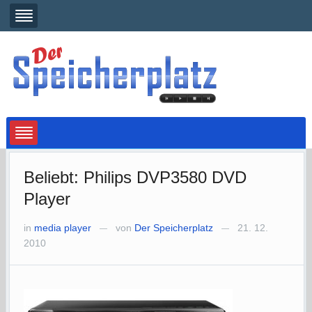
Beliebt: Philips DVP3580 DVD
Player
in
media player
von
Der Speicherplatz
21. 12.
—
—
2010