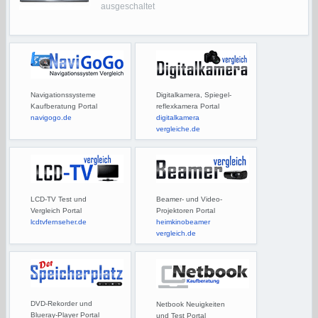
ausgeschaltet
Navigationssysteme
Digitalkamera, Spiegel-
Kaufberatung Portal
reflexkamera Portal
navigogo.de
digitalkamera
vergleiche.de
LCD-TV Test und
Beamer- und Video-
Vergleich Portal
Projektoren Portal
lcdtvfernseher.de
heimkinobeamer
vergleich.de
DVD-Rekorder und
Netbook Neuigkeiten
Blueray-Player Portal
und Test Portal