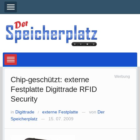
Werbung
Chip-geschützt: externe
Festplatte Digittrade RFID
Security
in
Digittrade
externe Festplatte
von
Der
/
—
Speicherplatz
15. 07. 2009
—