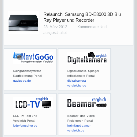
Relaunch: Samsung BD-E8900 3D Blu
Ray Player und Recorder
28. März 2012
Kommentare sind
—
ausgeschaltet
Navigationssysteme
Digitalkamera, Spiegel-
Kaufberatung Portal
reflexkamera Portal
navigogo.de
digitalkamera
vergleiche.de
LCD-TV Test und
Beamer- und Video-
Vergleich Portal
Projektoren Portal
lcdtvfernseher.de
heimkinobeamer
vergleich.de