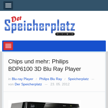
Chips und mehr: Philips
BDP6100 3D Blu Ray Player
in
Blu-ray Player
Philips Blu Ray
Speicherplatz
/
/
—
von
Der Speicherplatz
23. 05. 2012
—