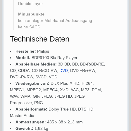
Double Layer
Minuspunkte
kein analoger Mehrkanal-Audioausgang
keine SACD
Technische Daten
Hersteller:
Philips
Modell:
BDP6100 Blu Ray Player
Abspielbare Medien:
3D BD, BD, BD-R/BD-RE,
CD, CDDA, CD-R/CD-RW,
DVD
, DVD +R/+RW,
DVD -R/-RW, SVCD, VCD
Wiedergabe von:
DivX Plus™ HD, H.264,
MPEG1, MPEG2, MPEG4, XviD, AAC, MP3, PCM,
WAV, WMA, GIF, JPEG, JPEG HD, JPEG
Progressive, PNG
Abspielformate:
Dolby True HD, DTS HD
Master Audio
Abmessungen:
435 x 38 x 213 mm
Gewicht:
1,82 kg