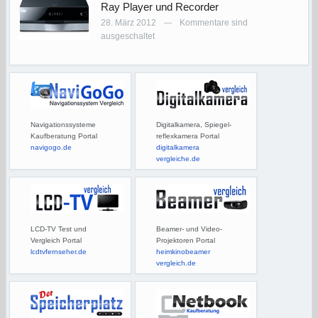
Ray Player und Recorder
28. März 2012
Kommentare sind
—
ausgeschaltet
Navigationssysteme
Digitalkamera, Spiegel-
Kaufberatung Portal
reflexkamera Portal
navigogo.de
digitalkamera
vergleiche.de
LCD-TV Test und
Beamer- und Video-
Vergleich Portal
Projektoren Portal
lcdtvfernseher.de
heimkinobeamer
vergleich.de