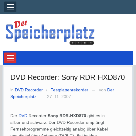
DVD Recorder: Sony RDR-HXD870
in
DVD Recorder
Festplattenrekorder
von
Der
/
—
Speicherplatz
27. 11. 2007
—
Der
DVD
Recorder
Sony RDR-HXD870
gibt es in
silber und schwarz. Der DVD Recorder empfängt
Fernsehprogramme gleichzeitig analog über Kabel
und digital über Antenne (DVB-T). Bei beiden