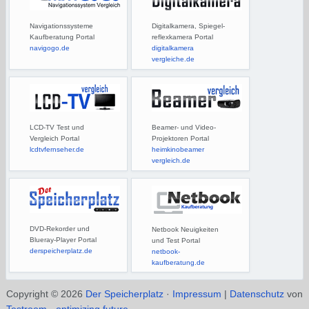
Navigationssysteme
Digitalkamera, Spiegel-
Kaufberatung Portal
reflexkamera Portal
navigogo.de
digitalkamera
vergleiche.de
LCD-TV Test und
Beamer- und Video-
Vergleich Portal
Projektoren Portal
lcdtvfernseher.de
heimkinobeamer
vergleich.de
DVD-Rekorder und
Netbook Neuigkeiten
Blueray-Player Portal
und Test Portal
derspeicherplatz.de
netbook-
kaufberatung.de
Copyright © 2026
Der Speicherplatz
·
Impressum
|
Datenschutz
von