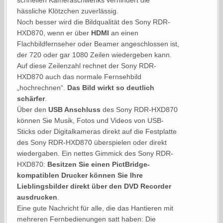
schnellen Kameraschwenks verhindert die
hässliche Klötzchen zuverlässig.
Noch besser wird die Bildqualität des Sony RDR-
HXD870, wenn er über
HDMI
an einen
Flachbildfernseher oder Beamer angeschlossen ist,
der 720 oder gar 1080 Zeilen wiedergeben kann.
Auf diese Zeilenzahl rechnet der Sony RDR-
HXD870 auch das normale Fernsehbild
„hochrechnen“.
Das Bild wirkt so deutlich
schärfer
.
Über den
USB Anschluss
des Sony RDR-HXD870
können Sie Musik, Fotos und Videos von USB-
Sticks oder Digitalkameras direkt auf die Festplatte
des Sony RDR-HXD870 überspielen oder direkt
wiedergaben. Ein nettes Gimmick des Sony RDR-
HXD870:
Besitzen Sie einen PictBridge-
kompatiblen Drucker können Sie Ihre
Lieblingsbilder direkt über den DVD Recorder
ausdrucken
.
Eine gute Nachricht für alle, die das Hantieren mit
mehreren Fernbedienungen satt haben: Die