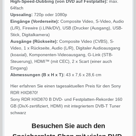
High-Speed-Dubbing (von DVD auf Festplatte):
max.
64fach
Upscaling:
720p oder 1080p
Eingänge (Vorderseite):
Composite Video, S-Video, Audio
(L/R), Firewire (i.LINk/DV), USB (Drucker (Ausgang), USB-
Stick, Digitalkamera)
Ausgänge (Rückseite):
Composite Video (CVBS), S-
Video, 1 x Rückseite, Audio (L/R), Digitaler Audioausgang
(koaxial), Komponenten-Videoausgang, G-Link (STB-
Steuerung), HDMI™ (mit CEC), 2 x Scart (einer auch
Eingang)
Abmessungen (B x H x T):
43 x 7,6 x 28,6 cm
Hier erfahren Sie einen tagesaktuellen Preis für den Sony
RDR HXD870!
Sony RDR HXD870 B DVD- und Festplatten-Rekorder 160
GB (DivX-zertifiziert, HDMI) mit integriertem DVB-T Tuner
schwarz
Besuchen Sie auch den