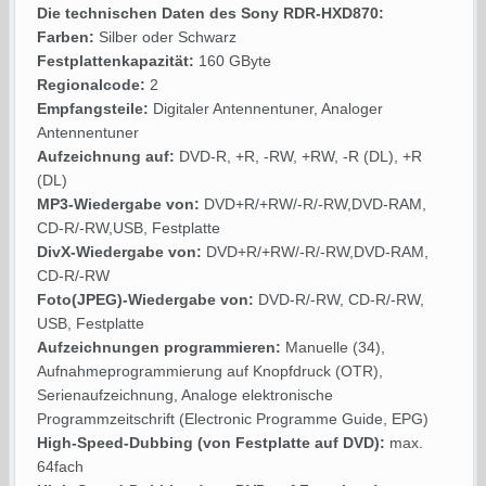
Die technischen Daten des Sony RDR-HXD870:
Farben:
Silber oder Schwarz
Festplattenkapazität:
160 GByte
Regionalcode:
2
Empfangsteile:
Digitaler Antennentuner, Analoger
Antennentuner
Aufzeichnung auf:
DVD-R, +R, -RW, +RW, -R (DL), +R
(DL)
MP3-Wiedergabe von:
DVD+R/+RW/-R/-RW,DVD-RAM,
CD-R/-RW,USB, Festplatte
DivX-Wiedergabe von:
DVD+R/+RW/-R/-RW,DVD-RAM,
CD-R/-RW
Foto(JPEG)-Wiedergabe von:
DVD-R/-RW, CD-R/-RW,
USB, Festplatte
Aufzeichnungen programmieren:
Manuelle (34),
Aufnahmeprogrammierung auf Knopfdruck (OTR),
Serienaufzeichnung, Analoge elektronische
Programmzeitschrift (Electronic Programme Guide, EPG)
High-Speed-Dubbing (von Festplatte auf DVD):
max.
64fach