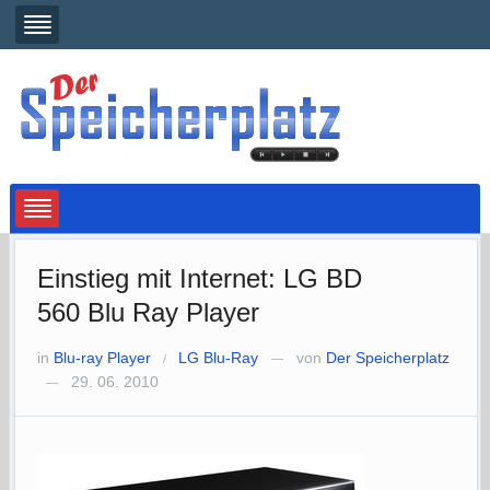
Einstieg mit Internet: LG BD
560 Blu Ray Player
in
Blu-ray Player
LG Blu-Ray
von
Der Speicherplatz
/
—
29. 06. 2010
—