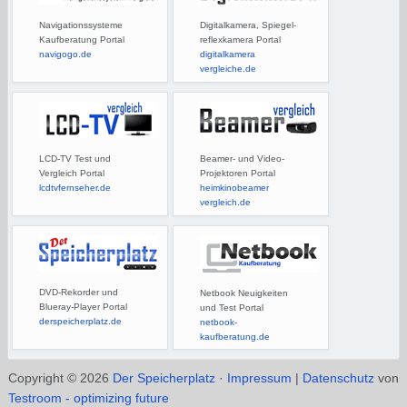
Navigationssysteme
Digitalkamera, Spiegel-
Kaufberatung Portal
reflexkamera Portal
navigogo.de
digitalkamera
vergleiche.de
LCD-TV Test und
Beamer- und Video-
Vergleich Portal
Projektoren Portal
lcdtvfernseher.de
heimkinobeamer
vergleich.de
DVD-Rekorder und
Netbook Neuigkeiten
Blueray-Player Portal
und Test Portal
derspeicherplatz.de
netbook-
kaufberatung.de
Copyright © 2026
Der Speicherplatz
·
Impressum
|
Datenschutz
von
Testroom - optimizing future