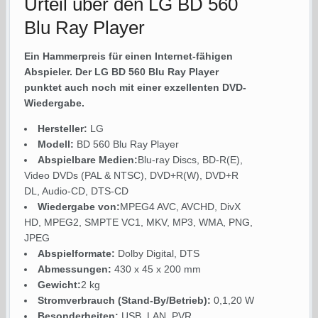
Urteil über den LG BD 560
Blu Ray Player
Ein Hammerpreis für einen Internet-fähigen
Abspieler. Der LG BD 560 Blu Ray Player
punktet auch noch mit einer exzellenten DVD-
Wiedergabe.
Hersteller:
LG
Modell:
BD 560 Blu Ray Player
Abspielbare Medien:
Blu-ray Discs, BD-R(E),
Video DVDs (PAL & NTSC), DVD+R(W), DVD+R
DL, Audio-CD, DTS-CD
Wiedergabe von:
MPEG4 AVC, AVCHD, DivX
HD, MPEG2, SMPTE VC1, MKV, MP3, WMA, PNG,
JPEG
Abspielformate:
Dolby Digital, DTS
Abmessungen:
430 x 45 x 200 mm
Gewicht:
2 kg
Stromverbrauch (Stand-By/Betrieb):
0,1,20 W
Besonderheiten:
USB, LAN, PVR