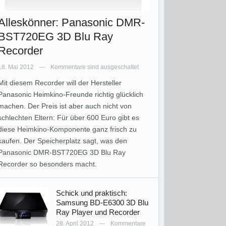
Alleskönner: Panasonic DMR-
BST720EG 3D Blu Ray
Recorder
18. Mai 2012
Kommentare sind ausgeschaltet
—
Mit diesem Recorder will der Hersteller
Panasonic Heimkino-Freunde richtig glücklich
machen. Der Preis ist aber auch nicht von
schlechten Eltern: Für über 600 Euro gibt es
diese Heimkino-Komponente ganz frisch zu
kaufen. Der Speicherplatz sagt, was den
Panasonic DMR-BST720EG 3D Blu Ray
Recorder so besonders macht.
Schick und praktisch:
Samsung BD-E6300 3D Blu
Ray Player und Recorder
28. April 2012
Kommentare
—