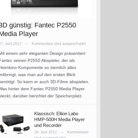
3D günstig: Fantec P2550
Media Player
27. Juni 2012
Kommentare sind ausgeschaltet
—
Mit einem sehr eleganten Design präsentiert
Fantec seinen P2550 Abspieler, der als
Heimkino Komponente so ziemlich alles
mitbringt, was man auf den ersten Blick
benötigt. So kann er auch 3D-Filme abspielen.
Was hinter dem Fantec P2550 Media Player
steckt, darüber berichtet der Speicherplatz.
Klassisch: Ellion Labo
HMP-500H Media Player
und Recorder
26. Juni 2012
Kommentare
—