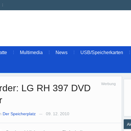
atte
Multimedia
News
USB/Speicherkarten
Werbung
corder: LG RH 397 DVD
r
n
Der Speicherplatz
09. 12. 2010
—
Ak