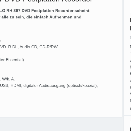
r LG RH 397 DVD Festplatten Recorder scheint
r alle zu sein, die einfach Aufnehmen und
.
r
VD+R DL, Audio CD, CD-R/RW
er Essential)
1 W/k. A.
 USB, HDMI, digitaler Audioausgang (optisch/koaxial),