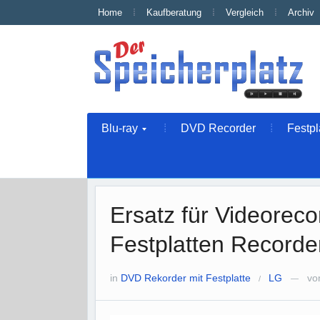
Home
Kaufberatung
Vergleich
Archiv
Blu-ray
DVD Recorder
Festpl
Ersatz für Videore
Festplatten Recorde
in
DVD Rekorder mit Festplatte
LG
vo
/
—