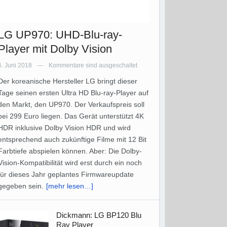
LG UP970: UHD-Blu-ray-
Player mit Dolby Vision
6. Juni 2018
Kommentare sind ausgeschaltet
—
Der koreanische Hersteller LG bringt dieser
Tage seinen ersten Ultra HD Blu-ray-Player auf
den Markt, den UP970. Der Verkaufspreis soll
bei 299 Euro liegen. Das Gerät unterstützt 4K
HDR inklusive Dolby Vision HDR und wird
entsprechend auch zukünftige Filme mit 12 Bit
Farbtiefe abspielen können. Aber: Die Dolby-
Vision-Kompatibilität wird erst durch ein noch
für dieses Jahr geplantes Firmwareupdate
gegeben sein.
[mehr lesen…]
Dickmann: LG BP120 Blu
Ray Player