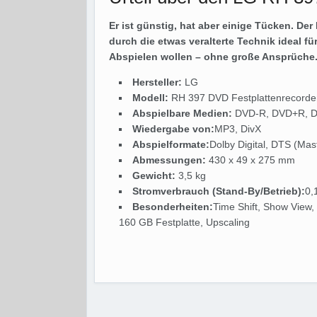
Er ist günstig, hat aber einige Tücken. De
durch die etwas veralterte Technik ideal fü
Abspielen wollen – ohne große Ansprüche
Hersteller:
LG
Modell:
RH 397 DVD Festplattenrecorde
Abspielbare Medien:
DVD-R, DVD+R, D
Wiedergabe von:
MP3, DivX
Abspielformate:
Dolby Digital, DTS (Mast
Abmessungen:
430 x 49 x 275 mm
Gewicht:
3,5 kg
Stromverbrauch (Stand-By/Betrieb):
0,
Besonderheiten:
Time Shift, Show View,
160 GB Festplatte, Upscaling