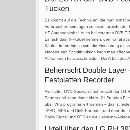
Tücken
Es kommt auf die Technik an, die man sonst no
Verbrauchermeinungen zu lesen, arbeitet der
HF Antennenkabel. Auch bei externen DVB-T T
Einfach das HF-Kabel nehmen, den Kanal abspe
Käufer. Immerhin scheint die Einrichtung diese
eingebauten Schnittfunktion kann man offenba
Aufnahmen herausschneiden. Die Arbeit des Abs
Beherrscht Double Layer
Festplatten Recorder
Als echter DVD-Spezialist beherrscht der LG
Format und kann damit bis zu 21 Stunden Fil
über VPS programmiert werden – das ist leide
JPEG, MP3 und DivX-Formate, und über den o
Dolby Digital und DTS an die Heimkino-Anlag
Urteil über den LG RH 39