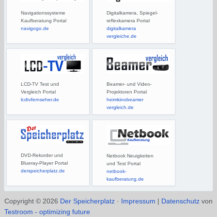
Navigationssysteme
Digitalkamera, Spiegel-
Kaufberatung Portal
reflexkamera Portal
navigogo.de
digitalkamera
vergleiche.de
LCD-TV Test und
Beamer- und Video-
Vergleich Portal
Projektoren Portal
lcdtvfernseher.de
heimkinobeamer
vergleich.de
DVD-Rekorder und
Netbook Neuigkeiten
Blueray-Player Portal
und Test Portal
derspeicherplatz.de
netbook-
kaufberatung.de
Copyright © 2026
Der Speicherplatz
·
Impressum
|
Datenschutz
von
Testroom - optimizing future