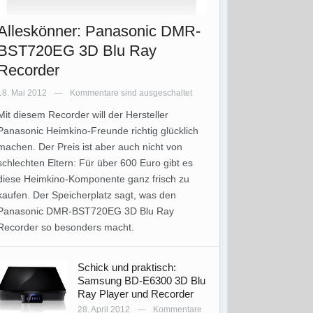
Alleskönner: Panasonic DMR-
BST720EG 3D Blu Ray
Recorder
18. Mai 2012
Kommentare sind ausgeschaltet
—
Mit diesem Recorder will der Hersteller
Panasonic Heimkino-Freunde richtig glücklich
machen. Der Preis ist aber auch nicht von
schlechten Eltern: Für über 600 Euro gibt es
diese Heimkino-Komponente ganz frisch zu
kaufen. Der Speicherplatz sagt, was den
Panasonic DMR-BST720EG 3D Blu Ray
Recorder so besonders macht.
Schick und praktisch:
Samsung BD-E6300 3D Blu
Ray Player und Recorder
28. April 2012
Kommentare
—