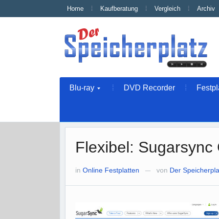
Home
Kaufberatung
Vergleich
Archiv
Blu-ray
DVD Recorder
Festpl
Flexibel: Sugarsync 
in
Online Festplatten
von
Der Speicherpla
—