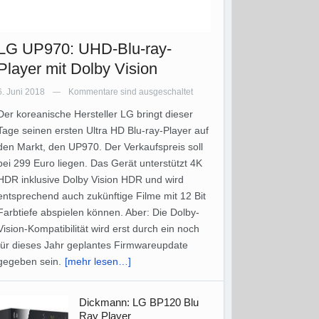
LG UP970: UHD-Blu-ray-
Player mit Dolby Vision
6. Juni 2018
Kommentare sind ausgeschaltet
—
Der koreanische Hersteller LG bringt dieser
Tage seinen ersten Ultra HD Blu-ray-Player auf
den Markt, den UP970. Der Verkaufspreis soll
bei 299 Euro liegen. Das Gerät unterstützt 4K
HDR inklusive Dolby Vision HDR und wird
entsprechend auch zukünftige Filme mit 12 Bit
Farbtiefe abspielen können. Aber: Die Dolby-
Vision-Kompatibilität wird erst durch ein noch
für dieses Jahr geplantes Firmwareupdate
gegeben sein.
[mehr lesen…]
Dickmann: LG BP120 Blu
Ray Player