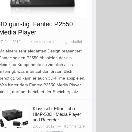
3D günstig: Fantec P2550
Media Player
27. Juni 2012
Kommentare sind ausgeschaltet
—
Mit einem sehr eleganten Design präsentiert
Fantec seinen P2550 Abspieler, der als
Heimkino Komponente so ziemlich alles
mitbringt, was man auf den ersten Blick
benötigt. So kann er auch 3D-Filme abspielen.
Was hinter dem Fantec P2550 Media Player
steckt, darüber berichtet der Speicherplatz.
Klassisch: Ellion Labo
HMP-500H Media Player
und Recorder
26. Juni 2012
Kommentare
—