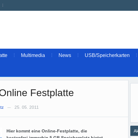
atte
Multimedia
News
USB/Speicherkarten
Online Festplatte
tz
25. 05. 2011
—
Hier kommt eine Online-Festplatte, die
Ak
kostenfrei immerhin 5 GB Speicherplatz bietet.