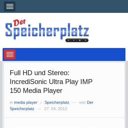
Full HD und Stereo:
IncrediSonic Ultra Play IMP
150 Media Player
in
media player
Speicherplatz
von
Der
/
—
Speicherplatz
27. 04. 2012
—