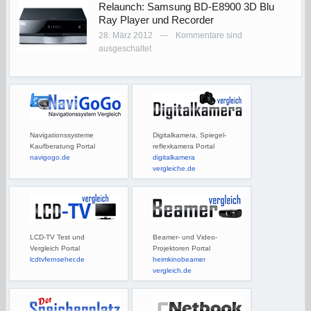
Relaunch: Samsung BD-E8900 3D Blu
Ray Player und Recorder
28. März 2012
Kommentare sind
—
ausgeschaltet
Navigationssysteme
Digitalkamera, Spiegel-
Kaufberatung Portal
reflexkamera Portal
navigogo.de
digitalkamera
vergleiche.de
LCD-TV Test und
Beamer- und Video-
Vergleich Portal
Projektoren Portal
lcdtvfernseher.de
heimkinobeamer
vergleich.de