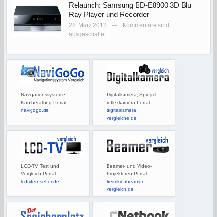
Relaunch: Samsung BD-E8900 3D Blu
Ray Player und Recorder
28. März 2012
Kommentare sind
—
ausgeschaltet
Navigationssysteme
Digitalkamera, Spiegel-
Kaufberatung Portal
reflexkamera Portal
navigogo.de
digitalkamera
vergleiche.de
LCD-TV Test und
Beamer- und Video-
Vergleich Portal
Projektoren Portal
lcdtvfernseher.de
heimkinobeamer
vergleich.de