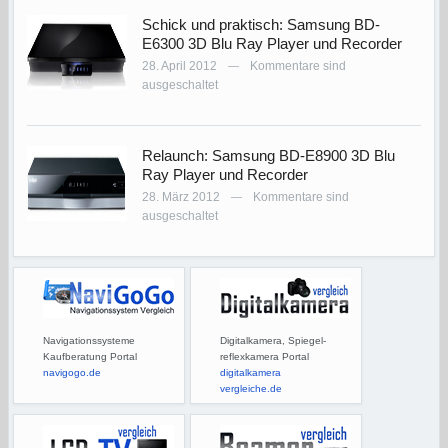
Schick und praktisch: Samsung BD-
E6300 3D Blu Ray Player und Recorder
28. April 2012
Kommentare sind
—
ausgeschaltet
Relaunch: Samsung BD-E8900 3D Blu
Ray Player und Recorder
28. März 2012
Kommentare sind
—
ausgeschaltet
Navigationssysteme
Digitalkamera, Spiegel-
Kaufberatung Portal
reflexkamera Portal
navigogo.de
digitalkamera
vergleiche.de