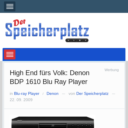
Werbung
High End fürs Volk: Denon
BDP 1610 Blu Ray Player
in
Blu-ray Player
Denon
von
Der Speicherplatz
/
—
—
22. 09. 2009