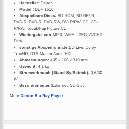
Hersteller:
Denon
Modell:
BDP 1610
Abspielbare Discs:
BD-ROM, BD-RE/-R,
DVD-R, DVD-R, DVD-RW, DV+R/RW, CD, CD-
R/RW, Kodak/Fuji Picture CD
Wiedergabe von:
MP 3, WMA, JPEG, AVCHD,
DivX,
sonstige Abspielformate:
BD-Live, Dolby
TrueHD, DTS-Master Audio HD
Abmessungen:
435 x 106 x 310 mm
Gewicht:
4,1 kg
Stromverbrauch (Stand-By/Betrieb):
0,6/30
W
Besonderheiten:
Ethernet, SD-Slot
Mehr
Denon Blu Ray Player