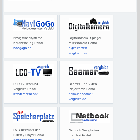
Navigationssysteme
Digitalkamera, Spiegel-
Kaufberatung Portal
reflexkamera Portal
navigogo.de
digitalkamera
vergleiche.de
LCD-TV Test und
Beamer- und Video-
Vergleich Portal
Projektoren Portal
lcdtvfernseher.de
heimkinobeamer
vergleich.de
DVD-Rekorder und
Netbook Neuigkeiten
Blueray-Player Portal
und Test Portal
derspeicherplatz.de