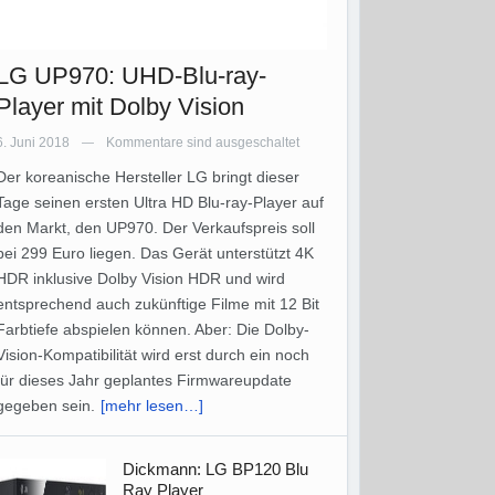
LG UP970: UHD-Blu-ray-
Player mit Dolby Vision
6. Juni 2018
Kommentare sind ausgeschaltet
—
Der koreanische Hersteller LG bringt dieser
Tage seinen ersten Ultra HD Blu-ray-Player auf
den Markt, den UP970. Der Verkaufspreis soll
bei 299 Euro liegen. Das Gerät unterstützt 4K
HDR inklusive Dolby Vision HDR und wird
entsprechend auch zukünftige Filme mit 12 Bit
Farbtiefe abspielen können. Aber: Die Dolby-
Vision-Kompatibilität wird erst durch ein noch
für dieses Jahr geplantes Firmwareupdate
gegeben sein.
[mehr lesen…]
Dickmann: LG BP120 Blu
Ray Player