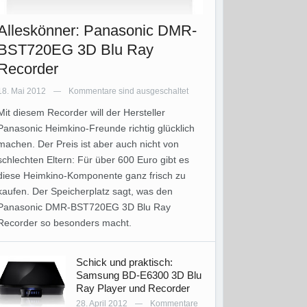
Alleskönner: Panasonic DMR-
BST720EG 3D Blu Ray
Recorder
18. Mai 2012
Kommentare sind ausgeschaltet
—
Mit diesem Recorder will der Hersteller
Panasonic Heimkino-Freunde richtig glücklich
machen. Der Preis ist aber auch nicht von
schlechten Eltern: Für über 600 Euro gibt es
diese Heimkino-Komponente ganz frisch zu
kaufen. Der Speicherplatz sagt, was den
Panasonic DMR-BST720EG 3D Blu Ray
Recorder so besonders macht.
Schick und praktisch:
Samsung BD-E6300 3D Blu
Ray Player und Recorder
28. April 2012
Kommentare
—