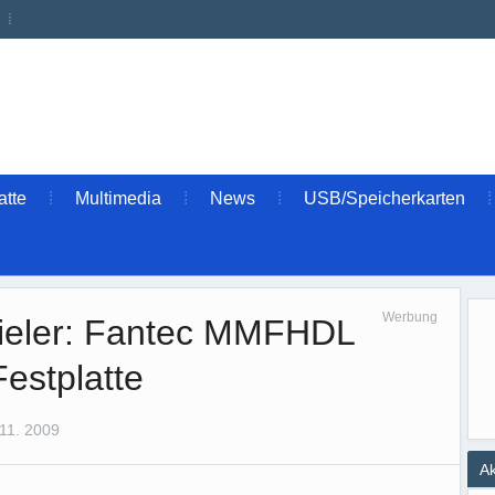
atte
Multimedia
News
USB/Speicherkarten
Werbung
pieler: Fantec MMFHDL
estplatte
11. 2009
Ak