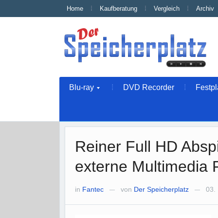
Home
Kaufberatung
Vergleich
Archiv
Blu-ray
DVD Recorder
Festpl
Reiner Full HD Abs
externe Multimedia F
in
Fantec
von
Der Speicherplatz
03. 
—
—