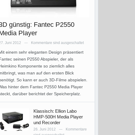
3D günstig: Fantec P2550
Media Player
27. Juni 2012
Kommentare sind ausgeschaltet
—
Mit einem sehr eleganten Design präsentiert
Fantec seinen P2550 Abspieler, der als
Heimkino Komponente so ziemlich alles
mitbringt, was man auf den ersten Blick
benötigt. So kann er auch 3D-Filme abspielen.
Was hinter dem Fantec P2550 Media Player
steckt, darüber berichtet der Speicherplatz.
Klassisch: Ellion Labo
HMP-500H Media Player
und Recorder
26. Juni 2012
Kommentare
—