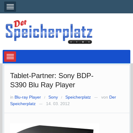
Tablet-Partner: Sony BDP-
S390 Blu Ray Player
in
Blu-ray Player
Sony
Speicherplatz
von
Der
/
/
—
Speicherplatz
14. 03. 2012
—