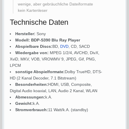
wenige, aber gebräuchliche Dateiformate
kein Kartenleser
Technische Daten
Hersteller:
Sony
Modell: BDP-S390 Blu Ray Player
Abspielbare Discs:
BD,
DVD
, CD, SACD
Wiedergabe von:
MPEG 1/2/4, AVCHD, DivX,
XviD, MKV, VOB, VROWMV 9, JPEG, Gif, PNG,
LPCM
sonstige Abspielformate:
Dolby TrueHD, DTS-
HD (2 Kanal Decoder, 7.1 Bitstream)
Besonderheiten:
HDMI, USB, Composite,
Digital Audio koaxial, LAN, Audio 2 Kanal, WLAN
Abmessungen:
k.A.
Gewicht:
k.A.
Stromverbrauch:
11 Watt/k.A. (standby)