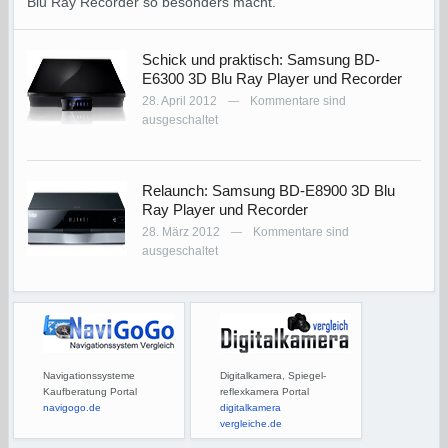
Blu Ray Recorder so besonders macht.
Schick und praktisch: Samsung BD-
E6300 3D Blu Ray Player und Recorder
28. April 2012
Kommentare sind
—
ausgeschaltet
Relaunch: Samsung BD-E8900 3D Blu
Ray Player und Recorder
28. März 2012
Kommentare sind
—
ausgeschaltet
Navigationssysteme
Digitalkamera, Spiegel-
Kaufberatung Portal
reflexkamera Portal
navigogo.de
digitalkamera
vergleiche.de