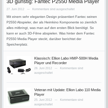
3D günstig: Fantec P2550 Media Player
27. Juni 2012
Kommentare sind ausgeschaltet
—
Mit einem sehr eleganten Design präsentiert Fantec seinen
P2550 Abspieler, der als Heimkino Komponente so ziemlich
alles mitbringt, was man auf den ersten Blick benötigt. So
kann er auch 3D-Filme abspielen. Was hinter dem Fantec
P2550 Media Player steckt, darüber berichtet der
Speicherplatz.
Klassisch: Ellion Labo HMP-500H Media
Player und Recorder
26. Juni 2012
Kommentare sind
—
ausgeschaltet
Veteran mit Update: Ellion Labo 110 Media
Player
25. Juni 2012
Kommentare sind
—
ausgeschaltet