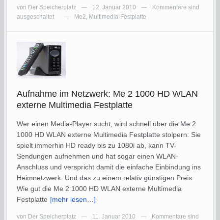
von
Der Speicherplatz
12. Januar 2010
Kommentare sind
—
—
ausgeschaltet
Me2
,
Multimedia-Festplatte
—
Aufnahme im Netzwerk: Me 2 1000 HD WLAN
externe Multimedia Festplatte
Wer einen Media-Player sucht, wird schnell über die Me 2
1000 HD WLAN externe Multimedia Festplatte stolpern: Sie
spielt immerhin HD ready bis zu 1080i ab, kann TV-
Sendungen aufnehmen und hat sogar einen WLAN-
Anschluss und verspricht damit die einfache Einbindung ins
Heimnetzwerk. Und das zu einem relativ günstigen Preis.
Wie gut die Me 2 1000 HD WLAN externe Multimedia
Festplatte
[mehr lesen…]
von
Der Speicherplatz
11. Januar 2010
Kommentare sind
—
—