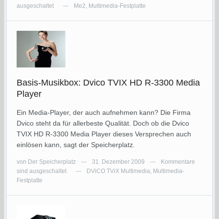
ausgeschaltet
Me2
,
Multimedia-Festplatte
—
Basis-Musikbox: Dvico TVIX HD R-3300 Media
Player
Ein Media-Player, der auch aufnehmen kann? Die Firma
Dvico steht da für allerbeste Qualität. Doch ob die Dvico
TVIX HD R-3300 Media Player dieses Versprechen auch
einlösen kann, sagt der Speicherplatz.
von
Der Speicherplatz
31. Dezember 2009
Kommentare
—
—
sind ausgeschaltet
DViCO TViX Multimedia
,
Multimedia-
—
Festplatte