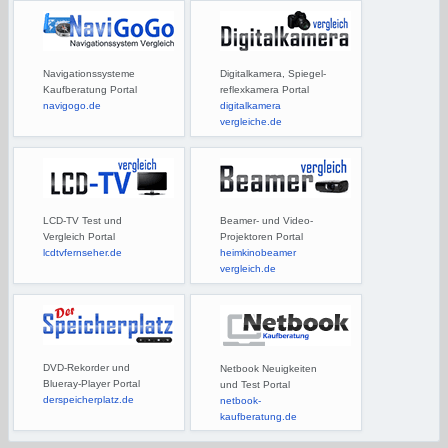
Navigationssysteme
Digitalkamera, Spiegel-
Kaufberatung Portal
reflexkamera Portal
navigogo.de
digitalkamera
vergleiche.de
LCD-TV Test und
Beamer- und Video-
Vergleich Portal
Projektoren Portal
lcdtvfernseher.de
heimkinobeamer
vergleich.de
DVD-Rekorder und
Netbook Neuigkeiten
Blueray-Player Portal
und Test Portal
derspeicherplatz.de
netbook-
kaufberatung.de