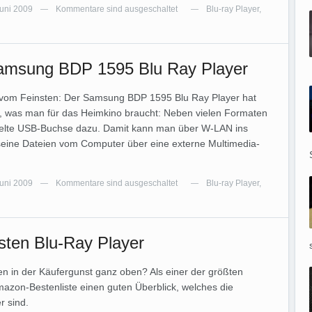
Juni 2009
Kommentare sind ausgeschaltet
Blu-ray Player
,
—
—
amsung BDP 1595 Blu Ray Player
 vom Feinsten: Der Samsung BDP 1595 Blu Ray Player hat
lle, was man für das Heimkino braucht: Neben vielen Formaten
elte USB-Buchse dazu. Damit kann man über W-LAN ins
seine Dateien vom Computer über eine externe Multimedia-
Juni 2009
Kommentare sind ausgeschaltet
Blu-ray Player
,
—
—
esten Blu-Ray Player
en in der Käufergunst ganz oben? Als einer der größten
mazon-Bestenliste einen guten Überblick, welches die
r sind.