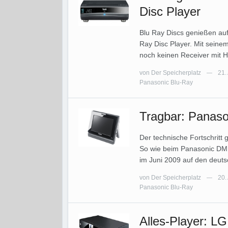
Disc Player
Blu Ray Discs genießen au
Ray Disc Player. Mit seinem
noch keinen Receiver mit 
von
Der Speicherplatz
21.
—
Panasonic Blu-Ray
Tragbar: Panaso
Der technische Fortschritt
So wie beim Panasonic DMP 
im Juni 2009 auf den deut
von
Der Speicherplatz
20.
—
Panasonic Blu-Ray
Alles-Player: L