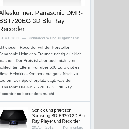
Alleskönner: Panasonic DMR-
BST720EG 3D Blu Ray
Recorder
18. Mai 2012
Kommentare sind ausgeschaltet
—
Mit diesem Recorder will der Hersteller
Panasonic Heimkino-Freunde richtig glücklich
machen. Der Preis ist aber auch nicht von
schlechten Eltern: Für über 600 Euro gibt es
diese Heimkino-Komponente ganz frisch zu
kaufen. Der Speicherplatz sagt, was den
Panasonic DMR-BST720EG 3D Blu Ray
Recorder so besonders macht.
Schick und praktisch:
Samsung BD-E6300 3D Blu
Ray Player und Recorder
28. April 2012
Kommentare
—