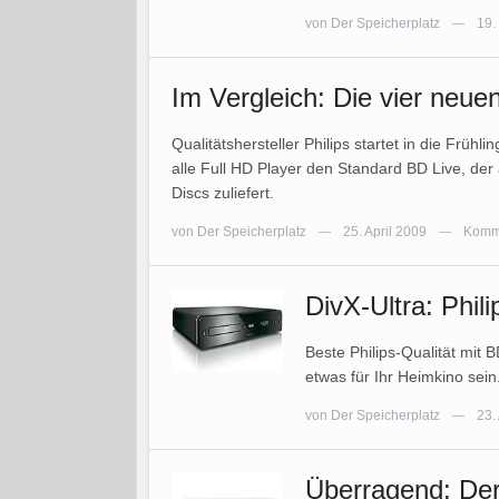
von
Der Speicherplatz
19.
—
Im Vergleich: Die vier neue
Qualitätshersteller Philips startet in die Frühl
alle Full HD Player den Standard BD Live, der
Discs zuliefert.
von
Der Speicherplatz
25. April 2009
Komme
—
—
DivX-Ultra: Phi
Beste Philips-Qualität mit
etwas für Ihr Heimkino sein
von
Der Speicherplatz
23.
—
Überragend: De