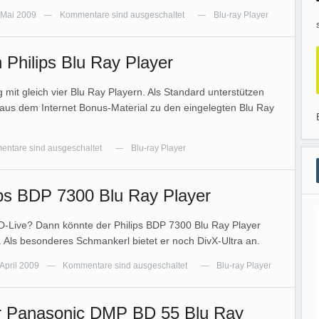
 Mai 2009
Kommentare sind ausgeschaltet
Blu-ray Player
—
—
n Philips Blu Ray Player
ing mit gleich vier Blu Ray Playern. Als Standard unterstützen
 aus dem Internet Bonus-Material zu den eingelegten Blu Ray
ntare sind ausgeschaltet
Blu-ray Player
—
lips BDP 7300 Blu Ray Player
 BD-Live? Dann könnte der Philips BDP 7300 Blu Ray Player
. Als besonderes Schmankerl bietet er noch DivX-Ultra an.
 April 2009
Kommentare sind ausgeschaltet
Blu-ray Player
—
—
r Panasonic DMP BD 55 Blu Ray