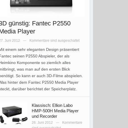
3D günstig: Fantec P2550
Media Player
27. Juni 2012
Kommentare sind ausgeschaltet
—
Mit einem sehr eleganten Design präsentiert
Fantec seinen P2550 Abspieler, der als
Heimkino Komponente so ziemlich alles
mitbringt, was man auf den ersten Blick
benötigt. So kann er auch 3D-Filme abspielen.
Was hinter dem Fantec P2550 Media Player
steckt, darüber berichtet der Speicherplatz.
Klassisch: Ellion Labo
HMP-500H Media Player
und Recorder
26. Juni 2012
Kommentare
—