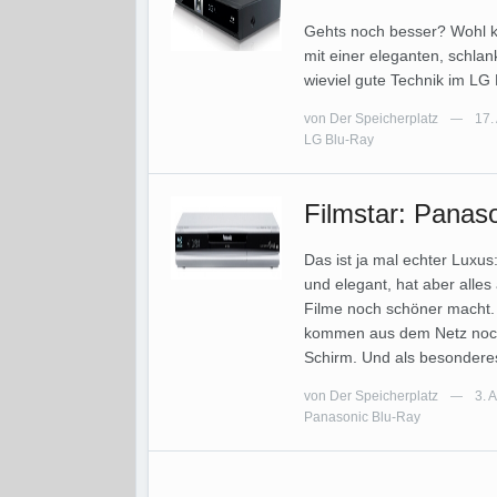
Gehts noch besser? Wohl k
mit einer eleganten, schla
wieviel gute Technik im LG 
von
Der Speicherplatz
17.
—
LG Blu-Ray
Filmstar: Panas
Das ist ja mal echter Luxu
und elegant, hat aber alle
Filme noch schöner macht.
kommen aus dem Netz noch 
Schirm. Und als besondere
von
Der Speicherplatz
3. 
—
Panasonic Blu-Ray