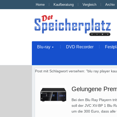
Home
Kaufberatung
Vergleich
Archiv
Blu-ray
DVD Recorder
Festpl
Post mit Schlagwort versehen: "blu ray player ka
Gelungene Prem
Bei den Blu Ray Playern tri
soll der JVC XV-BP 1 Blu R
um die 300 Euro, dass alle