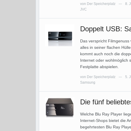
von
Der Speicherplatz
8. 
—
JVC
Doppelt USB: S
Das verspricht Filmgenuss
alles in seiner flachen Hü
kommt auch noch die dopp
Internet oder wohlmöglich 
Festplatte abspielen.
von
Der Speicherplatz
5. 
—
Samsung
Die fünf beliebt
Welche Blu Ray Player lieg
Internet-Shops bietet die A
begehrtesten Blu Ray Playe