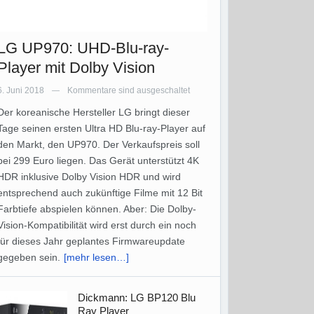
LG UP970: UHD-Blu-ray-
Player mit Dolby Vision
6. Juni 2018
Kommentare sind ausgeschaltet
—
Der koreanische Hersteller LG bringt dieser
Tage seinen ersten Ultra HD Blu-ray-Player auf
den Markt, den UP970. Der Verkaufspreis soll
bei 299 Euro liegen. Das Gerät unterstützt 4K
HDR inklusive Dolby Vision HDR und wird
entsprechend auch zukünftige Filme mit 12 Bit
Farbtiefe abspielen können. Aber: Die Dolby-
Vision-Kompatibilität wird erst durch ein noch
für dieses Jahr geplantes Firmwareupdate
gegeben sein.
[mehr lesen…]
Dickmann: LG BP120 Blu
Ray Player