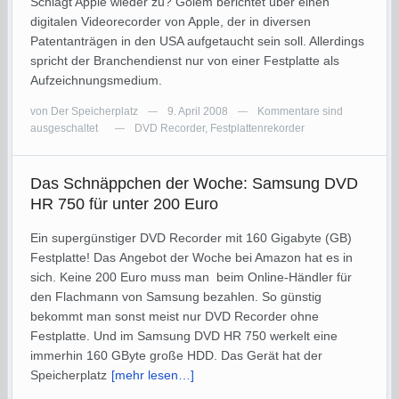
Schlägt Apple wieder zu? Golem berichtet über einen
digitalen Videorecorder von Apple, der in diversen
Patentanträgen in den USA aufgetaucht sein soll. Allerdings
spricht der Branchendienst nur von einer Festplatte als
Aufzeichnungsmedium.
von
Der Speicherplatz
9. April 2008
Kommentare sind
—
—
ausgeschaltet
DVD Recorder
,
Festplattenrekorder
—
Das Schnäppchen der Woche: Samsung DVD
HR 750 für unter 200 Euro
Ein supergünstiger DVD Recorder mit 160 Gigabyte (GB)
Festplatte! Das Angebot der Woche bei Amazon hat es in
sich. Keine 200 Euro muss man beim Online-Händler für
den Flachmann von Samsung bezahlen. So günstig
bekommt man sonst meist nur DVD Recorder ohne
Festplatte. Und im Samsung DVD HR 750 werkelt eine
immerhin 160 GByte große HDD. Das Gerät hat der
Speicherplatz
[mehr lesen…]