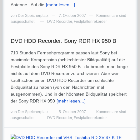
Antenne . Auf die
[mehr lesen…]
von
Der Speicherplatz
7. Oktober 2007
Kommentare sind
—
—
ausgeschaltet
DVD Recorder
,
Festplattenrekorder
—
DVD HDD Recorder: Sony RDR HX 950 B
710 Stunden Fernsehprogramm passen laut Sony bei
maximale Kompression (schlechtester Bildqualität) auf die
Festplatte des Sony RDR HX 950 B –da braucht man lange
nichts auf dem DVD Recorder zu archivieren. Aber wer
kauft schon einen DVD HDD Recorder um schlechte
Bildqualität zu haben (von den Nachrichten mal
ausgenommen). Und in der höchsten Bildqualität speichert
der Sony RDR HX 950
[mehr lesen…]
von
Der Speicherplatz
5. Oktober 2007
Kommentare sind
—
—
ausgeschaltet
DVD Recorder
,
Festplattenrekorder
—