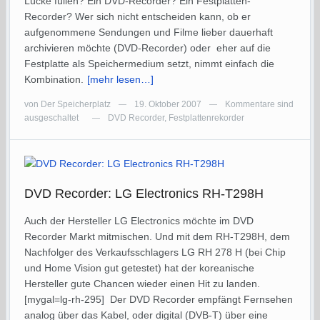
Lücke füllen? Ein DVD-Recorder? Ein Festplatten-
Recorder? Wer sich nicht entscheiden kann, ob er
aufgenommene Sendungen und Filme lieber dauerhaft
archivieren möchte (DVD-Recorder) oder eher auf die
Festplatte als Speichermedium setzt, nimmt einfach die
Kombination.
[mehr lesen…]
von
Der Speicherplatz
19. Oktober 2007
Kommentare sind
—
—
ausgeschaltet
DVD Recorder
,
Festplattenrekorder
—
DVD Recorder: LG Electronics RH-T298H
Auch der Hersteller LG Electronics möchte im DVD
Recorder Markt mitmischen. Und mit dem RH-T298H, dem
Nachfolger des Verkaufsschlagers LG RH 278 H (bei Chip
und Home Vision gut getestet) hat der koreanische
Hersteller gute Chancen wieder einen Hit zu landen.
[mygal=lg-rh-295] Der DVD Recorder empfängt Fernsehen
analog über das Kabel, oder digital (DVB-T) über eine