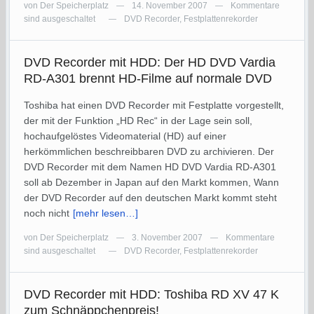
von
Der Speicherplatz
14. November 2007
Kommentare
—
—
sind ausgeschaltet
DVD Recorder
,
Festplattenrekorder
—
DVD Recorder mit HDD: Der HD DVD Vardia
RD-A301 brennt HD-Filme auf normale DVD
Toshiba hat einen DVD Recorder mit Festplatte vorgestellt,
der mit der Funktion „HD Rec“ in der Lage sein soll,
hochaufgelöstes Videomaterial (HD) auf einer
herkömmlichen beschreibbaren DVD zu archivieren. Der
DVD Recorder mit dem Namen HD DVD Vardia RD-A301
soll ab Dezember in Japan auf den Markt kommen, Wann
der DVD Recorder auf den deutschen Markt kommt steht
noch nicht
[mehr lesen…]
von
Der Speicherplatz
3. November 2007
Kommentare
—
—
sind ausgeschaltet
DVD Recorder
,
Festplattenrekorder
—
DVD Recorder mit HDD: Toshiba RD XV 47 K
zum Schnäppchenpreis!