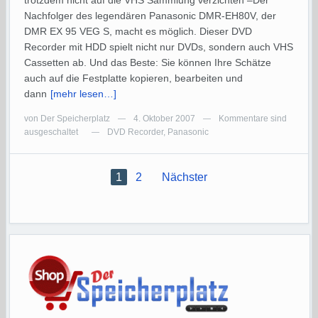
trotzdem nicht auf die VHS Sammlung verzichten –Der
Nachfolger des legendären Panasonic DMR-EH80V, der
DMR EX 95 VEG S, macht es möglich. Dieser DVD
Recorder mit HDD spielt nicht nur DVDs, sondern auch VHS
Cassetten ab. Und das Beste: Sie können Ihre Schätze
auch auf die Festplatte kopieren, bearbeiten und
dann
[mehr lesen…]
von
Der Speicherplatz
4. Oktober 2007
Kommentare sind
—
—
ausgeschaltet
DVD Recorder
,
Panasonic
—
1
2
Nächster