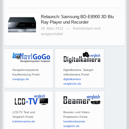
Relaunch: Samsung BD-E8900 3D Blu
Ray Player und Recorder
28. März 2012
Kommentare sind
—
ausgeschaltet
Navigationssysteme
Digitalkamera, Spiegel-
Kaufberatung Portal
reflexkamera Portal
navigogo.de
digitalkamera
vergleiche.de
LCD-TV Test und
Beamer- und Video-
Vergleich Portal
Projektoren Portal
lcdtvfernseher.de
heimkinobeamer
vergleich.de