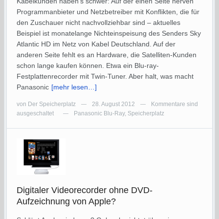
Kabelkunden haben’s schwer: Auf der einen Seite nerven
Programmanbieter und Netzbetreiber mit Konflikten, die für
den Zuschauer nicht nachvollziehbar sind – aktuelles
Beispiel ist monatelange Nichteinspeisung des Senders Sky
Atlantic HD im Netz von Kabel Deutschland. Auf der
anderen Seite fehlt es an Hardware, die Satelliten-Kunden
schon lange kaufen können. Etwa ein Blu-ray-
Festplattenrecorder mit Twin-Tuner. Aber halt, was macht
Panasonic
[mehr lesen…]
von
Der Speicherplatz
28. August 2012
Kommentare sind
—
—
ausgeschaltet
Panasonic Blu-Ray
,
Speicherplatz
—
Digitaler Videorecorder ohne DVD-
Aufzeichnung von Apple?