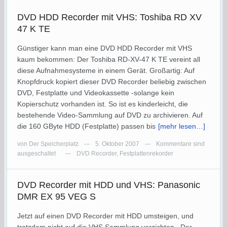
DVD HDD Recorder mit VHS: Toshiba RD XV
47 K TE
Günstiger kann man eine DVD HDD Recorder mit VHS
kaum bekommen: Der Toshiba RD-XV-47 K TE vereint all
diese Aufnahmesysteme in einem Gerät. Großartig: Auf
Knopfdruck kopiert dieser DVD Recorder beliebig zwischen
DVD, Festplatte und Videokassette -solange kein
Kopierschutz vorhanden ist. So ist es kinderleicht, die
bestehende Video-Sammlung auf DVD zu archivieren. Auf
die 160 GByte HDD (Festplatte) passen bis
[mehr lesen…]
von
Der Speicherplatz
5. Oktober 2007
Kommentare sind
—
—
ausgeschaltet
DVD Recorder
,
Festplattenrekorder
—
DVD Recorder mit HDD und VHS: Panasonic
DMR EX 95 VEG S
Jetzt auf einen DVD Recorder mit HDD umsteigen, und