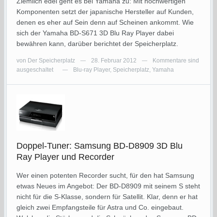
Ziemlich edel geht es bei Yamaha zu: Mit hochwertigen
Komponenten setzt der japanische Hersteller auf Kunden,
denen es eher auf Sein denn auf Scheinen ankommt. Wie
sich der Yamaha BD-S671 3D Blu Ray Player dabei
bewähren kann, darüber berichtet der Speicherplatz.
von
Der Speicherplatz
28. Februar 2012
Kommentare sind
—
—
ausgeschaltet
Blu-ray Player
,
Speicherplatz
,
Yamaha
—
Doppel-Tuner: Samsung BD-D8909 3D Blu
Ray Player und Recorder
Wer einen potenten Recorder sucht, für den hat Samsung
etwas Neues im Angebot: Der BD-D8909 mit seinem S steht
nicht für die S-Klasse, sondern für Satellit. Klar, denn er hat
gleich zwei Empfangsteile für Astra und Co. eingebaut.