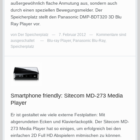
außergewöhnlich flache Anmutung aus, sondern auch
durch einen speziellen Bewegungsmelder. Der
Speicherplatz stellt den Panasonic DMP-BDT320 3D Blu
Ray Player vor.
von
Der Speicherplatz
7. Februar 2012
Kommentare sind
—
—
ausgeschaltet
Blu-ray Player
,
Panasonic Blu-Ray
,
—
Speicherplatz
Smartphone friendly: Sitecom MD-273 Media
Player
Er ist gestaltet wie viele externe Festplatten: Mit
abgerundeten Ecken und Klavierlackoptik. Der Sitecom MD-
273 Media Player hat so einiges, um erfolgreich bei den
einfachen 2D Full HD Abspielern mitmischen zu können.