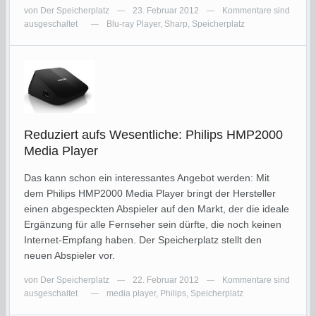
von
Der Speicherplatz
23. Februar 2012
Kommentare sind
—
—
ausgeschaltet
Blu-ray Player
,
Sharp
,
Speicherplatz
—
Reduziert aufs Wesentliche: Philips HMP2000
Media Player
Das kann schon ein interessantes Angebot werden: Mit
dem Philips HMP2000 Media Player bringt der Hersteller
einen abgespeckten Abspieler auf den Markt, der die ideale
Ergänzung für alle Fernseher sein dürfte, die noch keinen
Internet-Empfang haben. Der Speicherplatz stellt den
neuen Abspieler vor.
von
Der Speicherplatz
22. Februar 2012
Kommentare sind
—
—
ausgeschaltet
media player
,
Philips
,
Speicherplatz
—