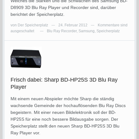
Welches die Stärken und die Schwächen des Samsung BD-
D8909 3D Blu Ray Player und Recorder sind, darüber
berichtet der Speicherplatz.
von
Der Speicherplatz
24. Februar 2012
Kommentare sind
—
—
ausgeschaltet
Blu Ray Recorder
,
Samsung
,
Speicherplatz
—
Frisch dabei: Sharp BD-HP25S 3D Blu Ray
Player
Mit einem neuen Abspieler möchte Sharp die ständig
wachsende Gemeinde der hochauflösenden Blu Ray Discs
begeistern. Mit einer neuen Bildelektronik soll der BD-
HP25S für eine noch bessere Bildausgabe sorgen. Der
Speicherplatz stellt den neuen Sharp BD-HP25S 3D Blu
Ray Player vor.