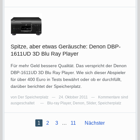
Spitze, aber etwas Geräusche: Denon DBP-
1611UD 3D Blu Ray Player
Für mehr Geld bessere Qualität. Das verspricht der Denon
DBP-1611UD 3D Blu Ray Player. Wie sich dieser Abspieler
für über 400 Euro in Tests bewährt oder ob er durchfüllt,
darüber berichtet der Speicherplatz.
von
Der Speicherplatz
24. Oktober 2011
Kommentare sind
—
—
ausgeschaltet
Blu-ray Player
,
Denon
,
Slider
,
Speicherplatz
—
1
2
3
…
11
Nächster