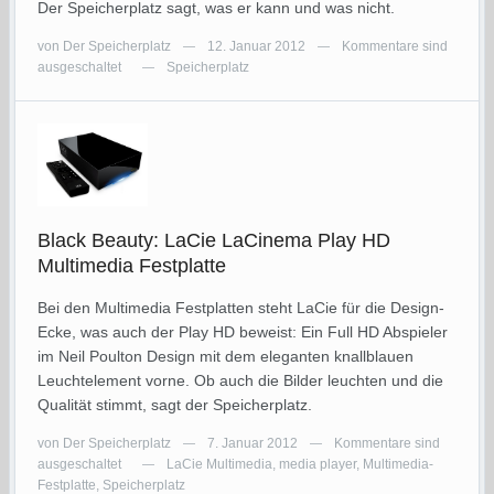
Der Speicherplatz sagt, was er kann und was nicht.
von
Der Speicherplatz
12. Januar 2012
Kommentare sind
—
—
ausgeschaltet
Speicherplatz
—
Black Beauty: LaCie LaCinema Play HD
Multimedia Festplatte
Bei den Multimedia Festplatten steht LaCie für die Design-
Ecke, was auch der Play HD beweist: Ein Full HD Abspieler
im Neil Poulton Design mit dem eleganten knallblauen
Leuchtelement vorne. Ob auch die Bilder leuchten und die
Qualität stimmt, sagt der Speicherplatz.
von
Der Speicherplatz
7. Januar 2012
Kommentare sind
—
—
ausgeschaltet
LaCie Multimedia
,
media player
,
Multimedia-
—
Festplatte
,
Speicherplatz