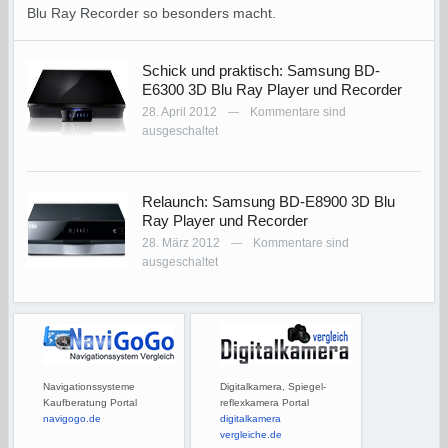
Blu Ray Recorder so besonders macht.
Schick und praktisch: Samsung BD-
E6300 3D Blu Ray Player und Recorder
28. April 2012
Kommentare sind
—
ausgeschaltet
Relaunch: Samsung BD-E8900 3D Blu
Ray Player und Recorder
28. März 2012
Kommentare sind
—
ausgeschaltet
Navigationssysteme
Digitalkamera, Spiegel-
Kaufberatung Portal
reflexkamera Portal
navigogo.de
digitalkamera
vergleiche.de