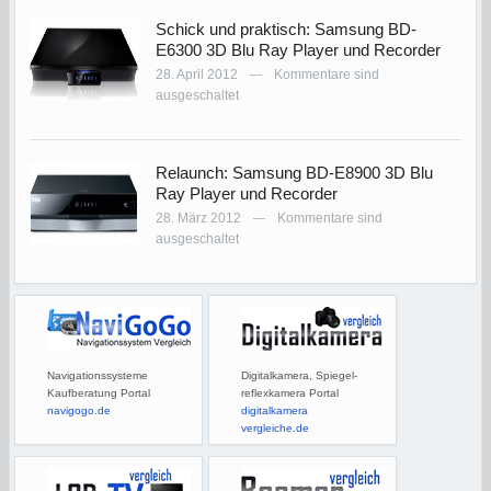
Schick und praktisch: Samsung BD-
E6300 3D Blu Ray Player und Recorder
28. April 2012
Kommentare sind
—
ausgeschaltet
Relaunch: Samsung BD-E8900 3D Blu
Ray Player und Recorder
28. März 2012
Kommentare sind
—
ausgeschaltet
Navigationssysteme
Digitalkamera, Spiegel-
Kaufberatung Portal
reflexkamera Portal
navigogo.de
digitalkamera
vergleiche.de