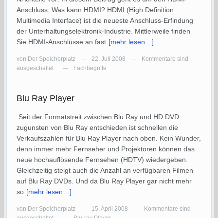
Anschluss. Was kann HDMI? HDMI (High Definition
Multimedia Interface) ist die neueste Anschluss-Erfindung
der Unterhaltungselektronik-Industrie. Mittlerweile finden
Sie HDMI-Anschlüsse an fast
[mehr lesen…]
von
Der Speicherplatz
22. Juli 2008
Kommentare sind
—
—
ausgeschaltet
Fachbegriffe
—
Blu Ray Player
Seit der Formatstreit zwischen Blu Ray und HD DVD
zugunsten von Blu Ray entschieden ist schnellen die
Verkaufszahlen für Blu Ray Player nach oben. Kein Wunder,
denn immer mehr Fernseher und Projektoren können das
neue hochauflösende Fernsehen (HDTV) wiedergeben.
Gleichzeitig steigt auch die Anzahl an verfügbaren Filmen
auf Blu Ray DVDs. Und da Blu Ray Player gar nicht mehr
so
[mehr lesen…]
von
Der Speicherplatz
15. April 2008
Kommentare sind
—
—