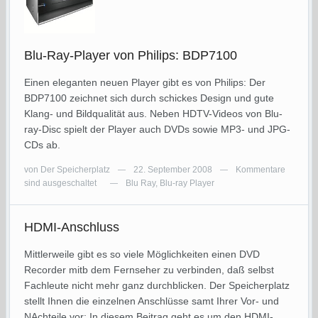
Blu-Ray-Player von Philips: BDP7100
Einen eleganten neuen Player gibt es von Philips: Der
BDP7100 zeichnet sich durch schickes Design und gute
Klang- und Bildqualität aus. Neben HDTV-Videos von Blu-
ray-Disc spielt der Player auch DVDs sowie MP3- und JPG-
CDs ab.
von
Der Speicherplatz
22. September 2008
Kommentare
—
—
sind ausgeschaltet
Blu Ray
,
Blu-ray Player
—
HDMI-Anschluss
Mittlerweile gibt es so viele Möglichkeiten einen DVD
Recorder mitb dem Fernseher zu verbinden, daß selbst
Fachleute nicht mehr ganz durchblicken. Der Speicherplatz
stellt Ihnen die einzelnen Anschlüsse samt Ihrer Vor- und
NAchteile vor: In diesem Beitrag geht es um den HDMI-