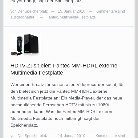
Player bringt, sagt der Speicherplatz.
von
Der Speicherplatz
15. Januar 2010
Kommentare sind
—
—
ausgeschaltet
Fantec
,
Multimedia-Festplatte
—
HDTV-Zuspieler: Fantec MM-HDRL externe
Multimedia Festplatte
Wer einen Ersatz für seinen alten Videorecorder sucht, für
den bietet sich jetzt die Fantec MM-HDRL externe
Multimedia Festplatte an: Ein Media-Player, der das neue
hochauflösende Fernsehen HDTV mit bis zu 1080i
aufnehmen kann. Was die Fantec MM-HDRL externe
Multimedia Festplatte noch mitbringt, sagt der
Speicherplatz.
von
Der Speicherplatz
14. Januar 2010
Kommentare sind
—
—