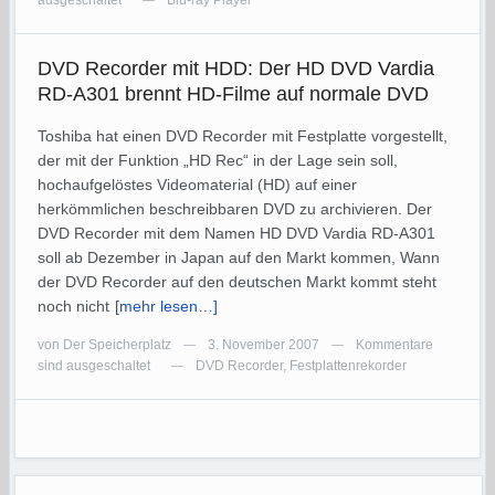
ausgeschaltet
Blu-ray Player
—
DVD Recorder mit HDD: Der HD DVD Vardia
RD-A301 brennt HD-Filme auf normale DVD
Toshiba hat einen DVD Recorder mit Festplatte vorgestellt,
der mit der Funktion „HD Rec“ in der Lage sein soll,
hochaufgelöstes Videomaterial (HD) auf einer
herkömmlichen beschreibbaren DVD zu archivieren. Der
DVD Recorder mit dem Namen HD DVD Vardia RD-A301
soll ab Dezember in Japan auf den Markt kommen, Wann
der DVD Recorder auf den deutschen Markt kommt steht
noch nicht
[mehr lesen…]
von
Der Speicherplatz
3. November 2007
Kommentare
—
—
sind ausgeschaltet
DVD Recorder
,
Festplattenrekorder
—