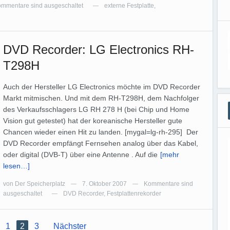
mmentare sind ausgeschaltet
externe Festplatte
,
—
DVD Recorder: LG Electronics RH-
T298H
Auch der Hersteller LG Electronics möchte im DVD Recorder
Markt mitmischen. Und mit dem RH-T298H, dem Nachfolger
des Verkaufsschlagers LG RH 278 H (bei Chip und Home
Vision gut getestet) hat der koreanische Hersteller gute
Chancen wieder einen Hit zu landen. [mygal=lg-rh-295] Der
DVD Recorder empfängt Fernsehen analog über das Kabel,
oder digital (DVB-T) über eine Antenne . Auf die
[mehr
lesen…]
von
Der Speicherplatz
7. Oktober 2007
Kommentare sind
—
—
ausgeschaltet
DVD Recorder
,
Festplattenrekorder
—
1
2
3
Nächster