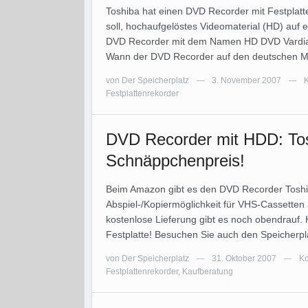
Toshiba hat einen DVD Recorder mit Festplatte
soll, hochaufgelöstes Videomaterial (HD) auf
DVD Recorder mit dem Namen HD DVD Vardia 
Wann der DVD Recorder auf den deutschen Ma
von
Der Speicherplatz
3. November 2007
—
—
Festplattenrekorder
DVD Recorder mit HDD: To
Schnäppchenpreis!
Beim Amazon gibt es den DVD Recorder Toshib
Abspiel-/Kopiermöglichkeit für VHS-Cassetten
kostenlose Lieferung gibt es noch obendrauf.
Festplatte! Besuchen Sie auch den Speicherp
von
Der Speicherplatz
31. Oktober 2007
Ko
—
—
Festplattenrekorder
,
Kaufberatung