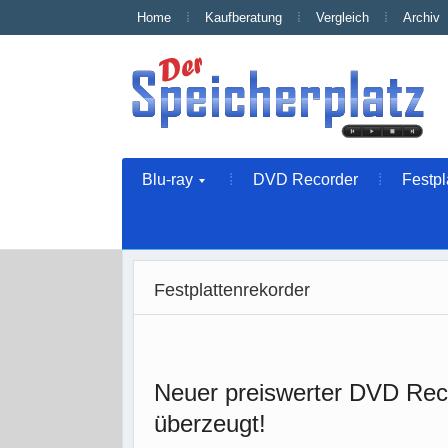
Home
Kaufberatung
Vergleich
Archiv
Blu-ray
DVD Recorder
Festpl
Festplattenrekorder
Neuer preiswerter DVD Rec
überzeugt!