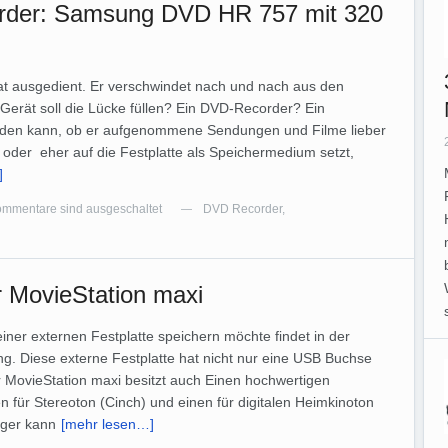
order: Samsung DVD HR 757 mit 320
hat ausgedient. Er verschwindet nach und nach aus den
erät soll die Lücke füllen? Ein DVD-Recorder? Ein
eiden kann, ob er aufgenommene Sendungen und Filme lieber
oder eher auf die Festplatte als Speichermedium setzt,
]
mmentare sind ausgeschaltet
DVD Recorder
,
—
r MovieStation maxi
ner externen Festplatte speichern möchte findet in der
g. Diese externe Festplatte hat nicht nur eine USB Buchse
 MovieStation maxi besitzt auch Einen hochwertigen
ür Stereoton (Cinch) und einen für digitalen Heimkinoton
nger kann
[mehr lesen…]