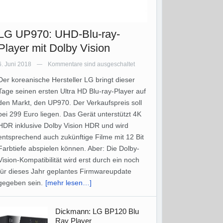
LG UP970: UHD-Blu-ray-
Player mit Dolby Vision
6. Juni 2018
Kommentare sind ausgeschaltet
—
Der koreanische Hersteller LG bringt dieser
Tage seinen ersten Ultra HD Blu-ray-Player auf
den Markt, den UP970. Der Verkaufspreis soll
bei 299 Euro liegen. Das Gerät unterstützt 4K
HDR inklusive Dolby Vision HDR und wird
entsprechend auch zukünftige Filme mit 12 Bit
Farbtiefe abspielen können. Aber: Die Dolby-
Vision-Kompatibilität wird erst durch ein noch
für dieses Jahr geplantes Firmwareupdate
gegeben sein.
[mehr lesen…]
Dickmann: LG BP120 Blu
Ray Player