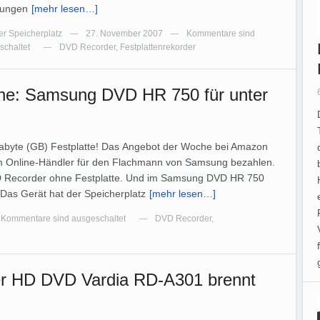
ungen
[mehr lesen…]
er Speicherplatz
27. November 2007
Kommentare sind
—
—
schaltet
DVD Recorder
,
Festplattenrekorder
—
e: Samsung DVD HR 750 für unter
abyte (GB) Festplatte! Das Angebot der Woche bei Amazon
im Online-Händler für den Flachmann von Samsung bezahlen.
D Recorder ohne Festplatte. Und im Samsung DVD HR 750
Das Gerät hat der Speicherplatz
[mehr lesen…]
Kommentare sind ausgeschaltet
DVD Recorder
,
—
r HD DVD Vardia RD-A301 brennt