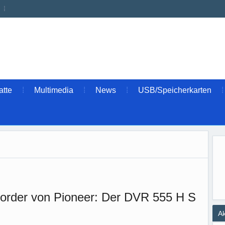
atte
Multimedia
News
USB/Speicherkarten
order von Pioneer: Der DVR 555 H S
Ak