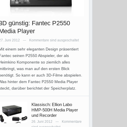
3D günstig: Fantec P2550
Media Player
27. Juni 2012
Kommentare sind ausgeschaltet
—
Mit einem sehr eleganten Design präsentiert
Fantec seinen P2550 Abspieler, der als
Heimkino Komponente so ziemlich alles
mitbringt, was man auf den ersten Blick
benötigt. So kann er auch 3D-Filme abspielen.
Was hinter dem Fantec P2550 Media Player
steckt, darüber berichtet der Speicherplatz.
Klassisch: Ellion Labo
HMP-500H Media Player
und Recorder
26. Juni 2012
Kommentare
—