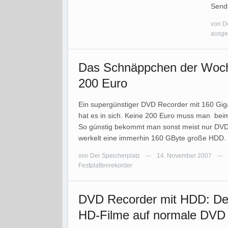
Send
von
D
ausge
Das Schnäppchen der Woch
200 Euro
Ein supergünstiger DVD Recorder mit 160 Gig
hat es in sich. Keine 200 Euro muss man be
So günstig bekommt man sonst meist nur DV
werkelt eine immerhin 160 GByte große HDD. 
von
Der Speicherplatz
14. November 2007
—
—
Festplattenrekorder
DVD Recorder mit HDD: De
HD-Filme auf normale DVD