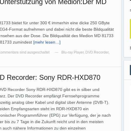
nterstützung von Medion:Der MD
1733 bietet für unter 300 € immerhin eine dicke 250 GByte
PEG4-Format aufnehmen und dabei nicht die beste Bildqualität
ernsehen aus der Dose. Die Bildqualität des Medion MD 81733
MD 81733 zumindest
[mehr lesen…]
Kommentare sind ausgeschaltet
Blu-ray Player
,
DVD Recorder
,
—
D Recorder: Sony RDR-HXD870
DVD Recorder Sony RDR-HXD870 gibt es in silber und
arz. Der DVD Recorder empfängt Fernsehprogramme
hzeitig analog über Kabel und digital über Antenne (DVB-T).
beiden Empfangsarten steht im RDR-HXD870 ein
ronischer Programmführer (EPG) zur Verfügung, der je nach
r bis zu 7 Tage in die Zukunft reicht und in den meisten
n auch nähere Informationen zu den einzelnen