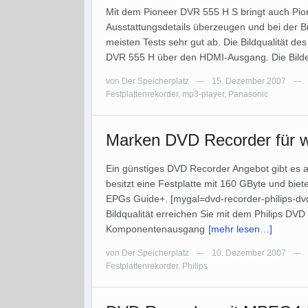
Mit dem Pioneer DVR 555 H S bringt auch Pion
Ausstattungsdetails überzeugen und bei der B
meisten Tests sehr gut ab. Die Bildqualität des
DVR 555 H über den HDMI-Ausgang. Die Bild
von
Der Speicherplatz
15. Dezember 2007
—
—
Festplattenrekorder
,
mp3-player
,
Panasonic
Marken DVD Recorder für w
Ein günstiges DVD Recorder Angebot gibt es 
besitzt eine Festplatte mit 160 GByte und bi
EPGs Guide+. [mygal=dvd-recorder-philips-dvd
Bildqualität erreichen Sie mit dem Philips D
Komponentenausgang
[mehr lesen…]
von
Der Speicherplatz
10. Dezember 2007
—
—
Festplattenrekorder
,
Philips