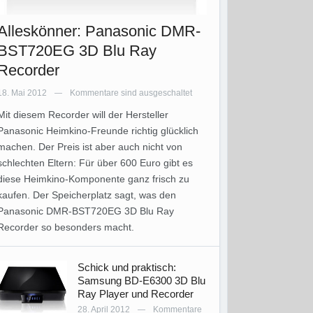
Alleskönner: Panasonic DMR-
BST720EG 3D Blu Ray
Recorder
18. Mai 2012
Kommentare sind ausgeschaltet
—
Mit diesem Recorder will der Hersteller
Panasonic Heimkino-Freunde richtig glücklich
machen. Der Preis ist aber auch nicht von
schlechten Eltern: Für über 600 Euro gibt es
diese Heimkino-Komponente ganz frisch zu
kaufen. Der Speicherplatz sagt, was den
Panasonic DMR-BST720EG 3D Blu Ray
Recorder so besonders macht.
Schick und praktisch:
Samsung BD-E6300 3D Blu
Ray Player und Recorder
28. April 2012
Kommentare
—