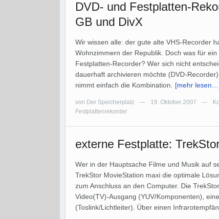
DVD- und Festplatten-Rek
GB und DivX
Wir wissen alle: der gute alte VHS-Recorder 
Wohnzimmern der Republik. Doch was für ein G
Festplatten-Recorder? Wer sich nicht entsch
dauerhaft archivieren möchte (DVD-Recorder) 
nimmt einfach die Kombination.
[mehr lesen…
von
Der Speicherplatz
19. Oktober 2007
Ko
—
—
Festplattenrekorder
externe Festplatte: TrekSto
Wer in der Hauptsache Filme und Musik auf sei
TrekStor MovieStation maxi die optimale Lösun
zum Anschluss an den Computer. Die TrekStor
Video(TV)-Ausgang (YUV/Komponenten), einen f
(Toslink/Lichtleiter). Über einen Infrarotempfä