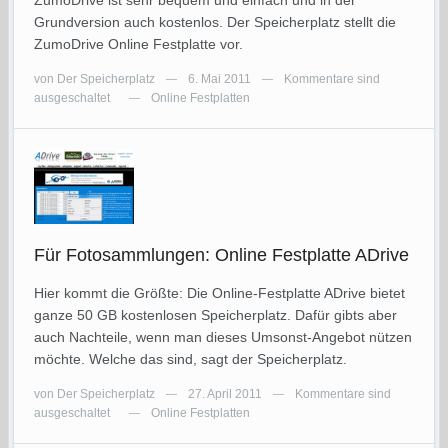
ZumoDrive ist sehr bequem und einfach und in der
Grundversion auch kostenlos. Der Speicherplatz stellt die
ZumoDrive Online Festplatte vor.
von
Der Speicherplatz
6. Mai 2011
Kommentare sind
—
—
ausgeschaltet
Online Festplatten
—
Für Fotosammlungen: Online Festplatte ADrive
Hier kommt die Größte: Die Online-Festplatte ADrive bietet
ganze 50 GB kostenlosen Speicherplatz. Dafür gibts aber
auch Nachteile, wenn man dieses Umsonst-Angebot nützen
möchte. Welche das sind, sagt der Speicherplatz.
von
Der Speicherplatz
27. April 2011
Kommentare sind
—
—
ausgeschaltet
Online Festplatten
—